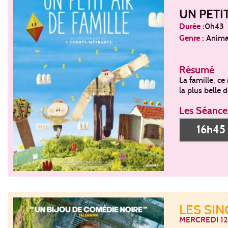
UN PETIT
Durée :
0h43
Genre :
Animat
Résumé
La famille, ce
la plus belle 
Les Séance
16h45
LES SI
MERCREDI 12