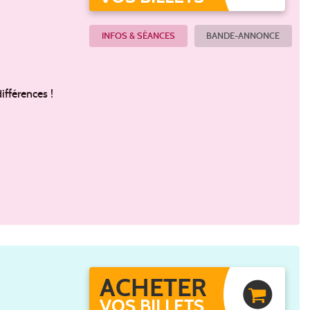
INFOS & SÉANCES
BANDE-ANNONCE
fférences !
ACHETER
VOS BILLETS