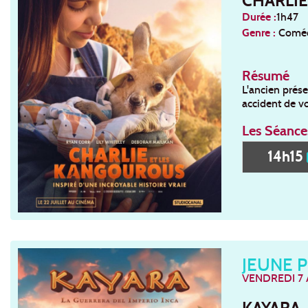
CHARLIE
Durée :
1h47
Genre :
Comédi
Résumé
L'ancien prése
accident de voi
Les Séance
14h15
JEUNE 
VENDREDI 7
KAYARA,