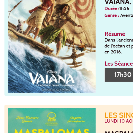
VAIANA,
Durée :
1h56
Genre :
Aventu
Résumé
Dans l'ancienn
de l'océan et 
en 2016.
Les Séance
17h3
LES SI
LUNDI 10 AO