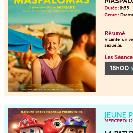
MASPAL
Durée :
1h55
Genre :
Dram
Résumé
Vicente, un v
sexuelle.
Les Séance
18h00
JEUNE 
MERCREDI 12