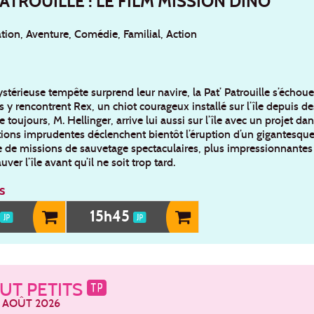
PATROUILLE : LE FILM MISSION DINO
ion, Aventure, Comédie, Familial, Action
térieuse tempête surprend leur navire, la Pat’ Patrouille s’échoue
ls y rencontrent Rex, un chiot courageux installé sur l’île depuis 
 toujours, M. Hellinger, arrive lui aussi sur l’île avec un projet da
ions imprudentes déclenchent bientôt l’éruption d’un gigantesque 
 de missions de sauvetage spectaculaires, plus impressionnantes qu
uver l’île avant qu’il ne soit trop tard.
s
5
15h45
UT PETITS
 AOÛT 2026