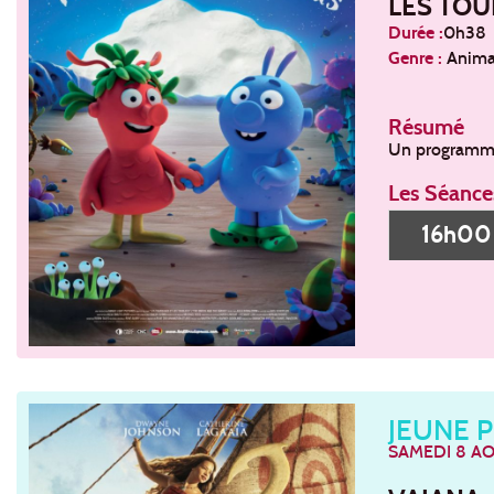
LES TOU
Durée :
0h38
Genre :
Animat
Résumé
Un programme 
Les Séance
16h0
JEUNE 
SAMEDI 8 A