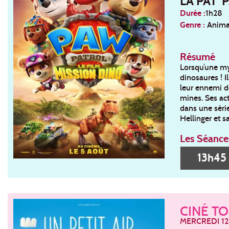
LA PAT' 
Durée :
1h28
Genre :
Animat
Résumé
Lorsqu’une mys
dinosaures ! I
leur ennemi de
mines. Ses act
dans une série
Hellinger et sa
Les Séance
13h4
CINÉ TO
MERCREDI 12