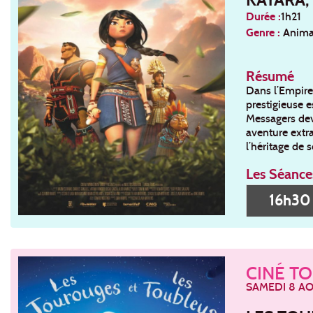
Durée :
1h21
Genre :
Animat
Résumé
Dans l’Empire 
prestigieuse 
Messagers deva
aventure extra
l’héritage de 
Les Séance
16h3
CINÉ TO
SAMEDI 8 A